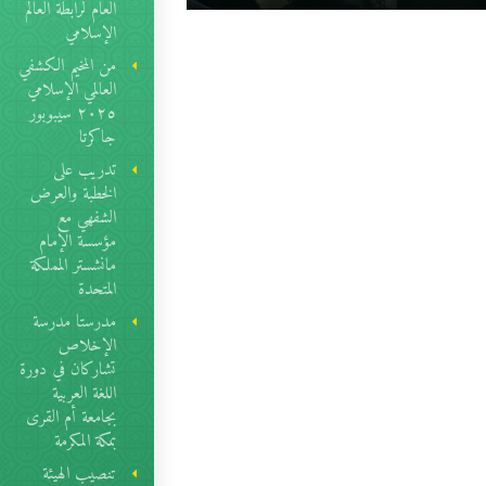
العام لرابطة العالم
الإسلامي
من المخيم الكشفي
العالمي الإسلامي
٢٠٢٥ سيبوبور
جاكرتا
تدريب على
الخطبة والعرض
الشفهي مع
مؤسسة الإمام
مانشستر المملكة
المتحدة
مدرستا مدرسة
الإخلاص
تشاركان في دورة
اللغة العربية
بجامعة أم القرى
بمكة المكرمة
تنصيب الهيئة