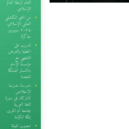
العام لرابطة العالم
الإسلامي
من المخيم الكشفي
العالمي الإسلامي
٢٠٢٥ سيبوبور
جاكرتا
تدريب على
الخطبة والعرض
الشفهي مع
مؤسسة الإمام
مانشستر المملكة
المتحدة
مدرستا مدرسة
الإخلاص
تشاركان في دورة
اللغة العربية
بجامعة أم القرى
بمكة المكرمة
تنصيب الهيئة