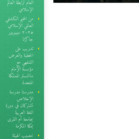
العام لرابطة العالم
الإسلامي
من المخيم الكشفي
العالمي الإسلامي
٢٠٢٥ سيبوبور
جاكرتا
تدريب على
الخطبة والعرض
الشفهي مع
مؤسسة الإمام
مانشستر المملكة
المتحدة
مدرستا مدرسة
الإخلاص
تشاركان في دورة
اللغة العربية
بجامعة أم القرى
بمكة المكرمة
تنصيب الهيئة