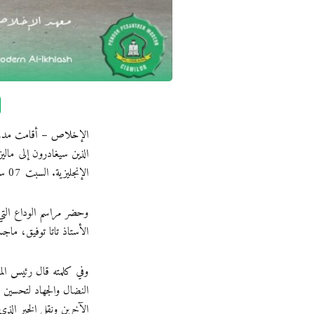
الإخلاص – أقامت مدرسة ا
الذين سيغادرون إلى ماليز
الإنجليزية. السبت 07 سبتمبر 2024.
وحضر مراسم الوداع التي
الأستاذ تاتا توفيق، ما
وفي كلمته قال رئيس المد
النضال والجهاد لتحسين ا
الآخرين ونقل الخير الذي 