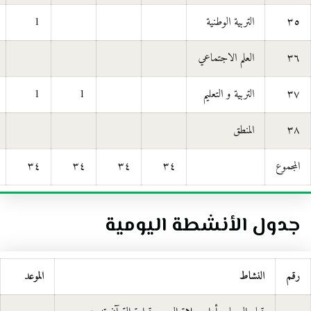
٣٥
التربية الوطنية
1
٣٦
العلم الاجتماعي
٣٧
التربية و التعليم
1
1
٣٨
المنطق
المجموع
٣٤
٣٤
٣٤
٣٤
جدول الأنشطة اليومية
رقم
النشاط
الموعد