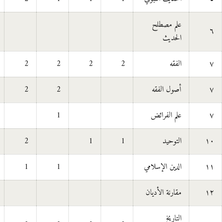
علم مصطلح
٦
الحديث
٧
الفقه
2
2
2
2
٧
أصول الفقه
2
2
٧
علم الفرائض
1
١٠
التوحيد
1
1
2
١١
الدين الإسلامي
1
1
١٢
مقارنة الأديان
التاريخ