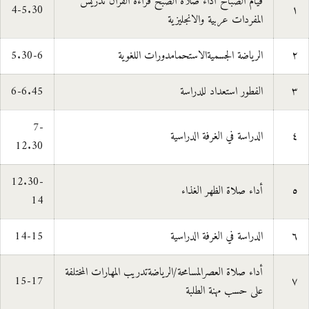
قيام الصباح أداء صلاة الصبح قراءة القرآن تدريس
4-5.30
١
المفردات عربية والانجليزية
٢
الرياضة الجسميةالاستحمامدورات اللغوية
5.30-6
٣
الفطور استعداد للدراسة
6-6.45
7-
٤
الدراسة في الغرفة الدراسية
12.30
12.30-
٥
أداء صلاة الظهر الغذاء
14
٦
الدراسة في الغرفة الدراسية
14-15
أداء صلاة العصرالمسامحة/الرياضةتدريب المهارات المختلفة
15-17
٧
على حسب مهنة الطلبة