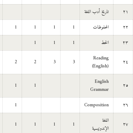
٢١
تاريخ أدب اللغة
٢٢
المحفوظات
1
1
1
1
٢٣
الخط
1
1
1
Reading
2
2
3
3
٢٤
(English)
English
1
1
٢٥
Grammar
1
Composition
٢٦
اللغة
1
1
1
1
٢٧
الإندونيسية