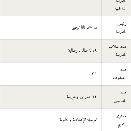
المدرسة
الداخلية
رئيس
د. محمد تاتا توفيق
المدرسة
عدد طلاب
٧١٩ طالب وطالبة
المدرسة
عدد
٣١
الصفوف
عدد
٦٤ مدرِس ومدرِسة
المدرسين
مستوى
المرحلة الإعدادية والثانوية
التعليم