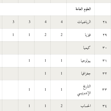
العلوم العامة
٢٨
الرياضيات
4
4
3
3
٢٩
فيزيا
2
2
1
1
٣٠
كيميا
٣١
بيولوجيا
1
1
1
٣٢
جغرافيا
1
1
التاريخ
1
1
1
٣٣
الإندونيسي
٣٤
الحساب
2
1
1